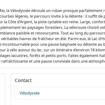
Mer, la Vélodyssée déroule un ruban presque parfaitement re
bes légères, le parcours invite à la détente : il suffit de 
sur la Côte d’Argent, la piste cyclable est reine. Large, confo
r pleinement les paysages forestiers. La véloroute choisit v
 ambiance paisible et ressourçante. Tout au long du parco
véritables havres de fraîcheur en été. Parmi eux, le Lac d’Ho
te incontournable pour une pause baignade ou détente au bo
ur à vélo autour du lac, sur un itinéraire d’environ 18 kilo
lages lacustres, forêts et petits ports. Faites également h
e rafraîchissante et une pause conviviale dans une atmosph
Contact
Vélodyssée