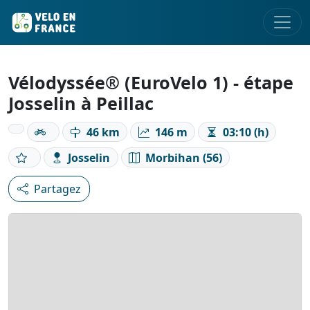
Vélodyssée® (EuroVelo 1) - étape
Josselin à Peillac
46 km
146 m
03:10 (h)
Josselin
Morbihan (56)
Partagez