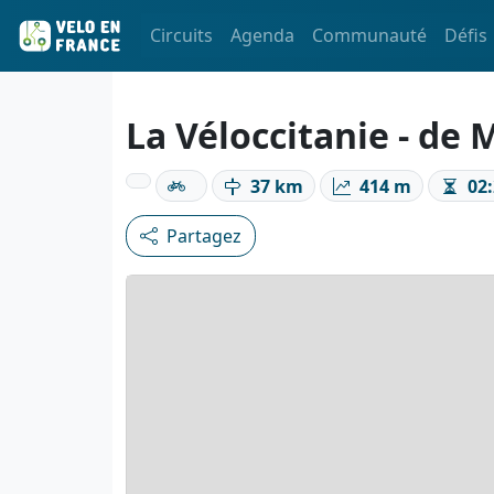
Circuits
Agenda
Communauté
Défis
La Véloccitanie - de
37 km
414 m
02:
Partagez