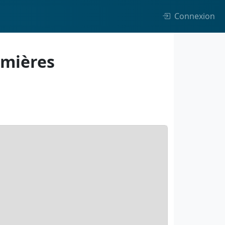
Connexion
omières