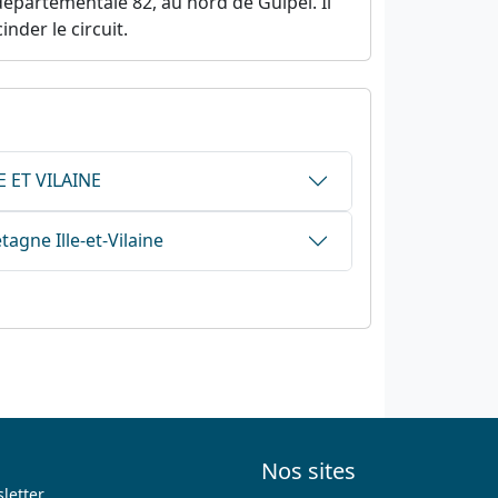
 départementale 82, au nord de Guipel. Il
nder le circuit.
E ET VILAINE
gne Ille-et-Vilaine
Nos sites
letter