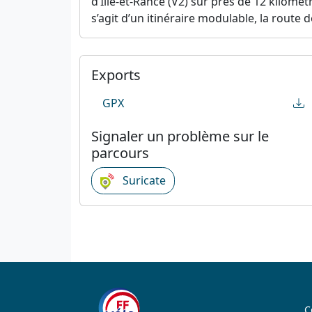
d’Ille-et-Rance (V2) sur près de 12 kilomèt
s’agit d’un itinéraire modulable, la route 
Exports
GPX
Signaler un problème sur le
parcours
Suricate
C