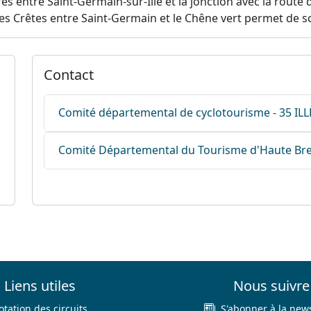
res entre Saint-Germain-sur-Ille et la jonction avec la route
des Crêtes entre Saint-Germain et le Chêne vert permet de sci
Contact
Comité départemental de cyclotourisme - 35 ILL
Comité Départemental du Tourisme d'Haute Breta
Liens utiles
Nous suivre
otation des circuits
S'abonner à la news