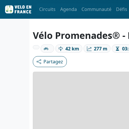
Circuits
Agenda
Communauté
Défis
Vélo Promenades® - E
42 km
277 m
03:
Partagez