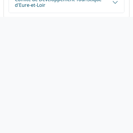
d'Eure-et-Loir
1923-2026
© Fédération française de cyclotourisme
Liens utiles
Cotation des circuits
Chercher sur le site
Nous contacter
Mentions légales