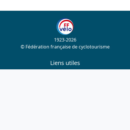
1923-2026
© Fédération française de cyclotourisme
Liens utiles
Cotation des circuits
Chercher sur le site
Nous contacter
Mentions légales
Plan du site
Nous suivre
S'abonner à la newsletter
Facebook