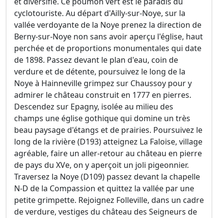
et diversifié. Ce poumon vert est le paradis du
cyclotouriste. Au départ d'Ailly-sur-Noye, sur la
vallée verdoyante de la Noye prenez la direction de
Berny-sur-Noye non sans avoir aperçu l'église, haut
perchée et de proportions monumentales qui date
de 1898. Passez devant le plan d'eau, coin de
verdure et de détente, poursuivez le long de la
Noye à Hainneville grimpez sur Chaussoy pour y
admirer le château construit en 1777 en pierres.
Descendez sur Epagny, isolée au milieu des
champs une église gothique qui domine un très
beau paysage d'étangs et de prairies. Poursuivez le
long de la rivière (D193) atteignez La Faloise, village
agréable, faire un aller-retour au château en pierre
de pays du XVe, on y aperçoit un joli pigeonnier.
Traversez la Noye (D109) passez devant la chapelle
N-D de la Compassion et quittez la vallée par une
petite grimpette. Rejoignez Folleville, dans un cadre
de verdure, vestiges du château des Seigneurs de