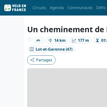
Circuits
Agenda
Communauté
Défis
Un cheminement de L
14 km
177 m
01:
Lot-et-Garonne (47)
Partagez