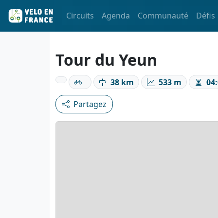
Circuits
Agenda
Communauté
Défis
Tour du Yeun
38 km
533 m
04:
Partagez