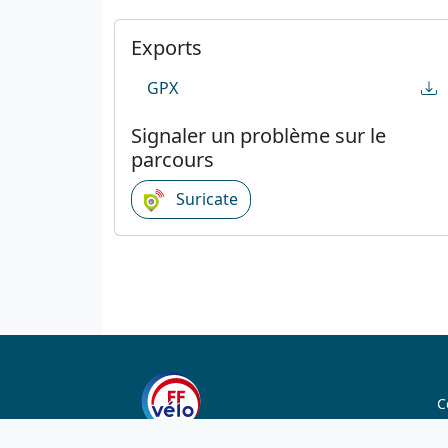
Exports
GPX
Signaler un problème sur le
parcours
Suricate
C
C
1923-2026