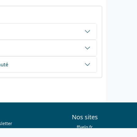
auté
Nos sites
letter
ffvelo.fr
boutique.ffvelo.fr