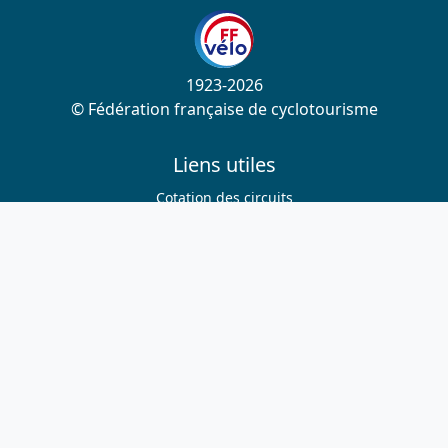
1923-2026
© Fédération française de cyclotourisme
Liens utiles
Cotation des circuits
Chercher sur le site
Nous contacter
Mentions légales
Plan du site
Nous suivre
S'abonner à la newsletter
Facebook
Twitter
Instagram