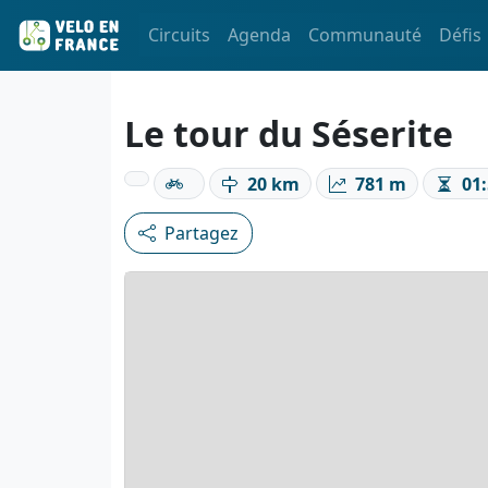
Circuits
Agenda
Communauté
Défis
Le tour du Séserite
20 km
781 m
01:
Partagez