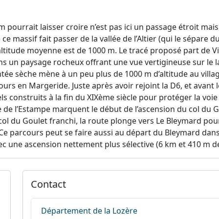
 pourrait laisser croire n’est pas ici un passage étroit ma
 ce massif fait passer de la vallée de l’Altier (qui le sépare
ltitude moyenne est de 1000 m. Le tracé proposé part de Vil
un paysage rocheux offrant une vue vertigineuse sur le lac d
tée sèche mène à un peu plus de 1000 m d’altitude au villa
 en Margeride. Juste après avoir rejoint la D6, et avant le
els construits à la fin du XIXème siècle pour protéger la vo
age de l’Estampe marquent le début de l’ascension du col du G
 col du Goulet franchi, la route plonge vers Le Bleymard pour 
er. Ce parcours peut se faire aussi au départ du Bleymard da
c une ascension nettement plus sélective (6 km et 410 m de
Contact
Département de la Lozère