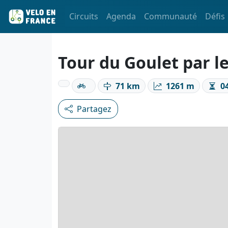
Circuits
Agenda
Communauté
Défis
Tour du Goulet par l
71 km
1261 m
04
Partagez