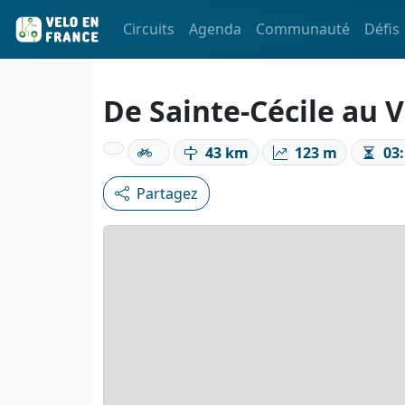
Circuits
Agenda
Communauté
Défis
De Sainte-Cécile au V
43 km
123 m
03:
Partagez