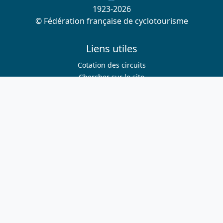
1923-2026
© Fédération française de cyclotourisme
Liens utiles
Cotation des circuits
Chercher sur le site
Nous contacter
Mentions légales
Plan du site
Nous suivre
S'abonner à la newsletter
Facebook
Twitter
Instagram
Youtube
Nos sites