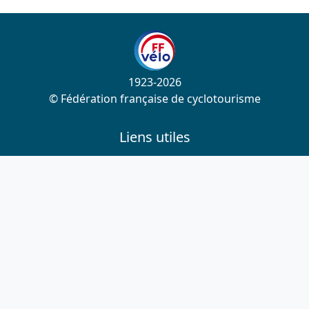
1923-2026
© Fédération française de cyclotourisme
Liens utiles
Cotation des circuits
Chercher sur le site
Nous contacter
Mentions légales
Plan du site
Nous suivre
S'abonner à la newsletter
Facebook
Twitter