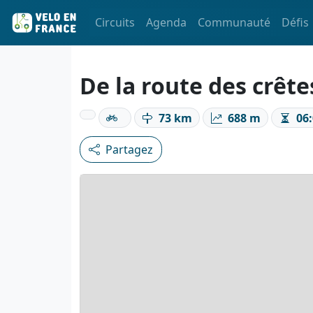
Circuits
Agenda
Communauté
Défis
De la route des crête
73 km
688 m
06:
Partagez