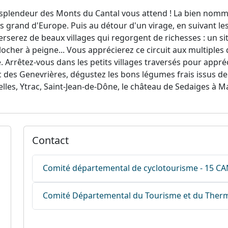
 splendeur des Monts du Cantal vous attend ! La bien nommé
s grand d'Europe. Puis au détour d'un virage, en suivant le
rserez de beaux villages qui regorgent de richesses : un si
clocher à peigne... Vous apprécierez ce circuit aux multiple
e. Arrêtez-vous dans les petits villages traversés pour appré
ac des Genevrières, dégustez les bons légumes frais issus de 
elles, Ytrac, Saint-Jean-de-Dône, le château de Sedaiges à M
Contact
Comité départemental de cyclotourisme - 15 C
Comité Départemental du Tourisme et du Therm