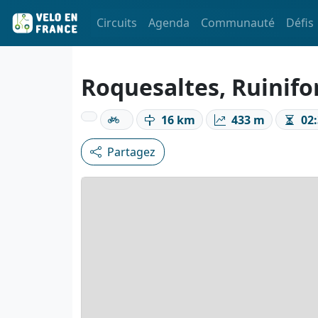
Circuits
Agenda
Communauté
Défis
Roquesaltes, Ruinif
16 km
433 m
02:
Partagez