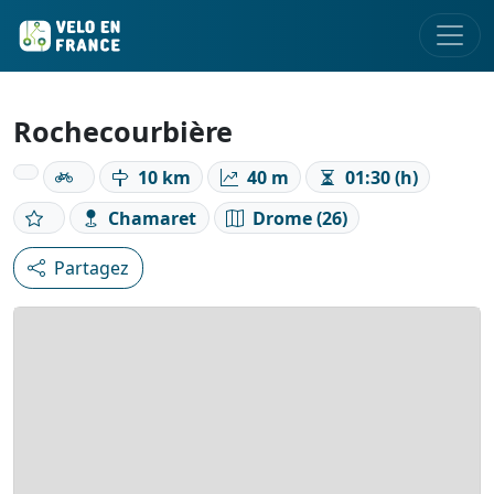
Rochecourbière
10 km
40 m
01:30 (h)
Chamaret
Drome (26)
Partagez