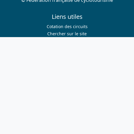
Liens utiles
Cotation des circuits
Chercher sur le site
Nous contacter
Mentions légales
Plan du site
Nous suivre
S'abonner à la newsletter
Facebook
Twitter
Instagram
Youtube
Nos sites
ffvelo.fr