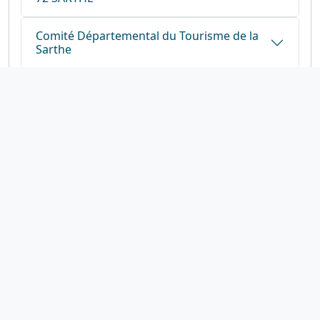
Comité Départemental du Tourisme de la
Sarthe
1923-2026
© Fédération française de cyclotourisme
Liens utiles
Cotation des circuits
Chercher sur le site