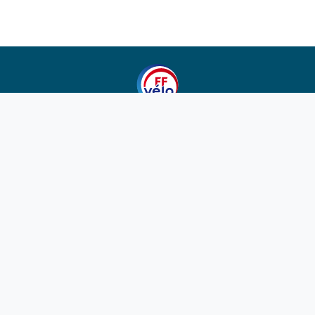
1923-2026
© Fédération française de cyclotourisme
Liens utiles
Cotation des circuits
Chercher sur le site
Nous contacter
Mentions légales
Plan du site
Nous suivre
S'abonner à la newsletter