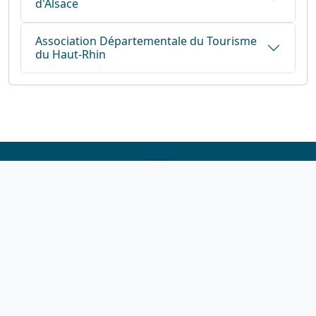
d'Alsace
Association Départementale du Tourisme
du Haut-Rhin
1923-2026
© Fédération française de cyclotourisme
Liens utiles
Cotation des circuits
Chercher sur le site