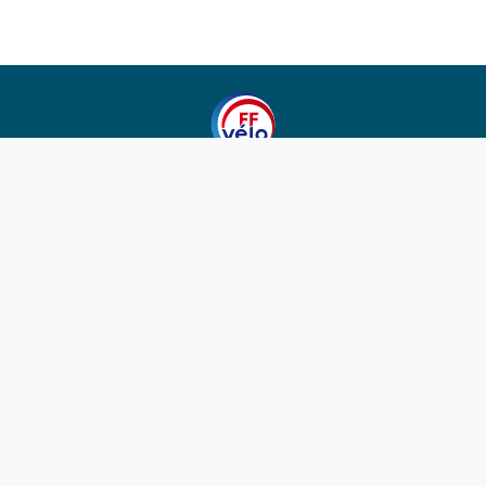
1923-2026
© Fédération française de cyclotourisme
Liens utiles
Cotation des circuits
Chercher sur le site
Nous contacter
Mentions légales
Plan du site
Nous suivre
S'abonner à la newsletter