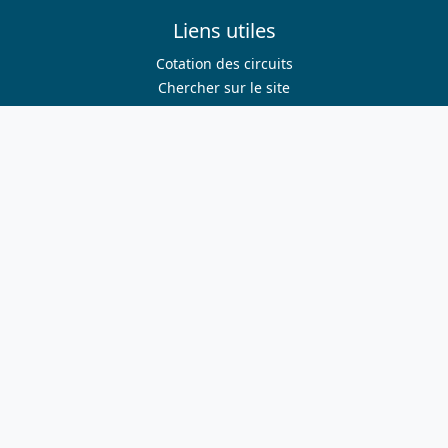
Liens utiles
Cotation des circuits
Chercher sur le site
Nous contacter
Mentions légales
Plan du site
Nous suivre
S'abonner à la newsletter
Facebook
Twitter
Instagram
Youtube
Nos sites
ffvelo.fr
boutique.ffvelo.fr
cyclotourisme-mag.com