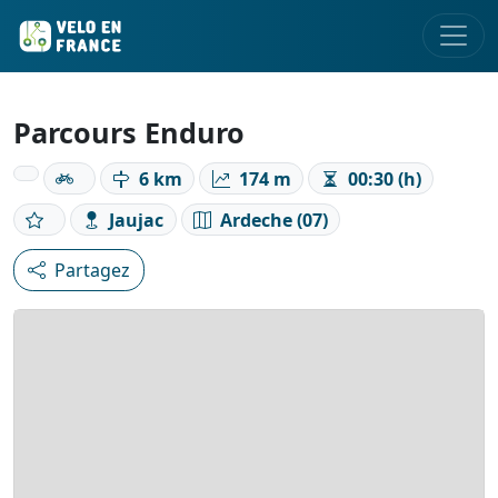
Parcours Enduro
6 km
174 m
00:30 (h)
Jaujac
Ardeche (07)
Partagez