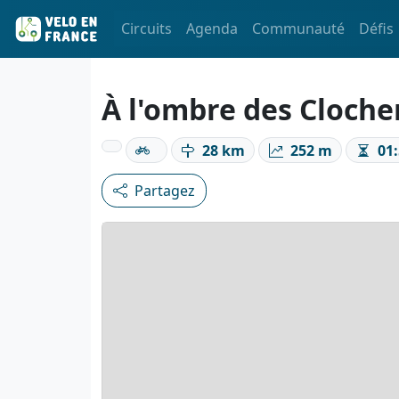
Circuits
Agenda
Communauté
Défis
À l'ombre des Cloche
28 km
252 m
01:
Partagez