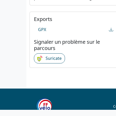
Exports
GPX
Signaler un problème sur le
parcours
Suricate
C
C