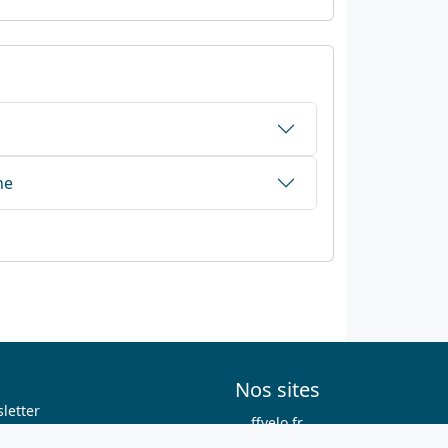
ne
Nos sites
letter
ffvelo.fr
boutique.ffvelo.fr