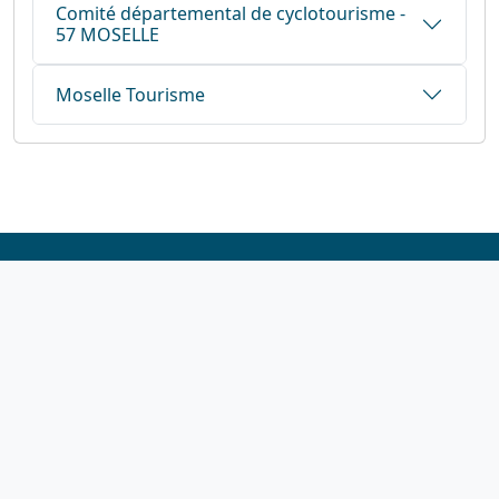
Comité départemental de cyclotourisme -
57 MOSELLE
Moselle Tourisme
1923-2026
© Fédération française de cyclotourisme
Liens utiles
Cotation des circuits
Chercher sur le site