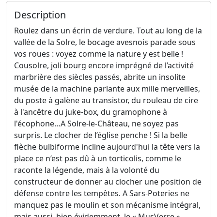
Description
Roulez dans un écrin de verdure. Tout au long de la
vallée de la Solre, le bocage avesnois parade sous
vos roues : voyez comme la nature y est belle !
Cousolre, joli bourg encore imprégné de l’activité
marbrière des siècles passés, abrite un insolite
musée de la machine parlante aux mille merveilles,
du poste à galène au transistor, du rouleau de cire
à l'ancêtre du juke-box, du gramophone à
l'écophone…A Solre-le-Château, ne soyez pas
surpris. Le clocher de l’église penche ! Si la belle
flèche bulbiforme incline aujourd'hui la tête vers la
place ce n’est pas dû à un torticolis, comme le
raconte la légende, mais à la volonté du
constructeur de donner au clocher une position de
défense contre les tempêtes. A Sars-Poteries ne
manquez pas le moulin et son mécanisme intégral,
mais aussi, bien évidemment, le « MusVerre »,