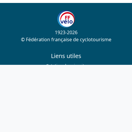
1923-2026
© Fédération française de cyclotourisme
Liens utiles
Cotation des circuits
Chercher sur le site
Nous contacter
Mentions légales
Plan du site
Nous suivre
S'abonner à la newsletter
Facebook
Twitter