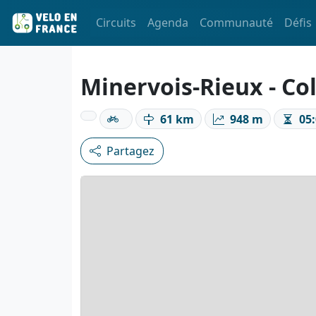
Circuits
Agenda
Communauté
Défis
Minervois-Rieux - Col
61 km
948 m
05:
Partagez