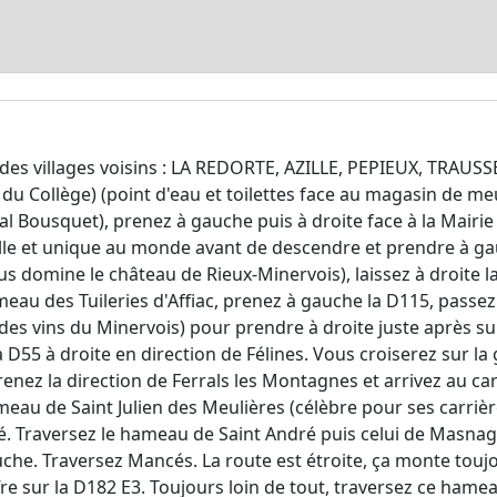
 des villages voisins : LA REDORTE, AZILLE, PEPIEUX, TRAUS
s du Collège) (point d'eau et toilettes face au magasin de me
ral Bousquet), prenez à gauche puis à droite face à la Mairie
lle et unique au monde avant de descendre et prendre à gau
ous domine le château de Rieux-Minervois), laissez à droite
eau des Tuileries d'Affiac, prenez à gauche la D115, passez 
des vins du Minervois) pour prendre à droite juste après su
a D55 à droite en direction de Félines. Vous croiserez sur 
renez la direction de Ferrals les Montagnes et arrivez au 
meau de Saint Julien des Meulières (célèbre pour ses carrièr
é. Traversez le hameau de Saint André puis celui de Masnag
uche. Traversez Mancés. La route est étroite, ça monte toujo
re sur la D182 E3. Toujours loin de tout, traversez ce hamea