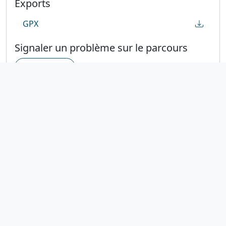
Exports
GPX
Signaler un problème sur le parcours
Suricate
Contact
Comité départemental de cyclotourisme -
11 AUDE