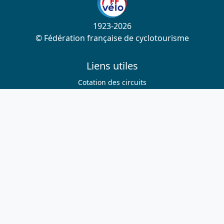
1923-2026
© Fédération française de cyclotourisme
Liens utiles
Cotation des circuits
Chercher sur le site
Nous contacter
Mentions légales
Plan du site
Nous suivre
S'abonner à la newsletter
Facebook
Twitter
Instagram
Youtube