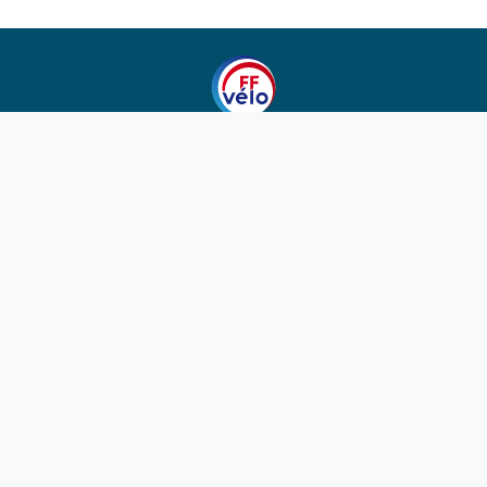
1923-2026
© Fédération française de cyclotourisme
Liens utiles
Cotation des circuits
Chercher sur le site
Nous contacter
Mentions légales
Plan du site
Nous suivre
S'abonner à la newsletter
Facebook