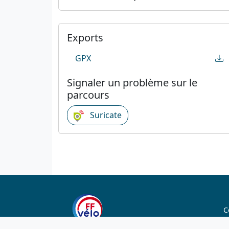
Exports
GPX
Signaler un problème sur le
parcours
Suricate
C
C