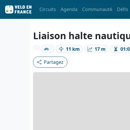
Circuits
Agenda
Communauté
Défis
Liaison halte nautiq
11 km
17 m
01:0
Partagez