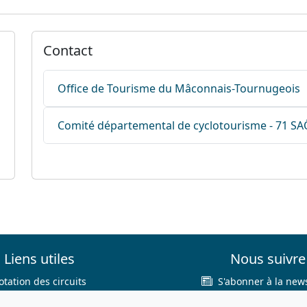
Contact
Office de Tourisme du Mâconnais-Tournugeois
Comité départemental de cyclotourisme - 71 S
Liens utiles
Nous suivre
otation des circuits
S'abonner à la news
hercher sur le site
Facebook