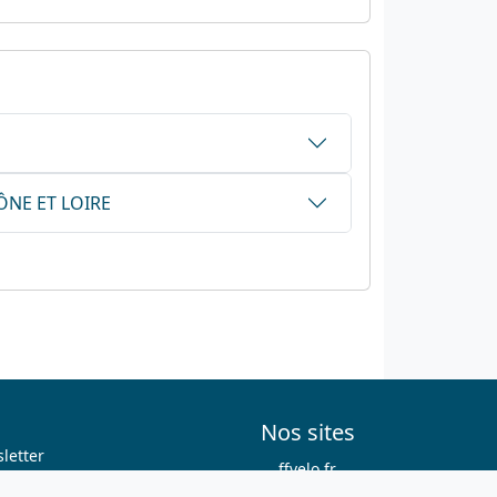
AÔNE ET LOIRE
Nos sites
letter
ffvelo.fr
boutique.ffvelo.fr