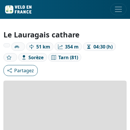
Le Lauragais cathare
51 km
354 m
04:30 (h)
Sorèze
Tarn (81)
Partagez