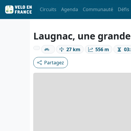
Circuits
Agenda
Communauté
Défis
Laugnac, une grande
27 km
556 m
03:
Partagez