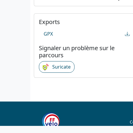
Exports
GPX
Signaler un problème sur le
parcours
Suricate
C
C