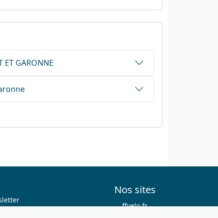
LOT ET GARONNE
Garonne
Nos sites
letter
ffvelo.fr
boutique.ffvelo.fr