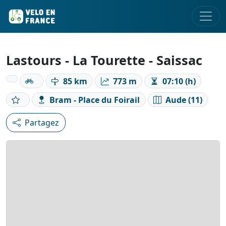
Lastours - La Tourette - Saissac
85 km
773 m
07:10 (h)
Bram - Place du Foirail
Aude (11)
Partagez