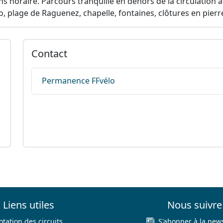
s horaire. Parcours tranquille en dehors de la circulation 
 plage de Raguenez, chapelle, fontaines, clôtures en pierr
Contact
Permanence FFvélo
Liens utiles
Nous suivre
otation des circuits
S'abonner à la news