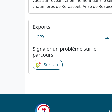
vues sur l’océan. Cheminement dans le sen
chaumières de Kerascoët, Anse de Rospico,
Exports
GPX
Signaler un problème sur le
parcours
Suricate
C