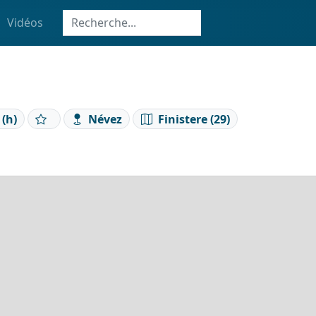
Vidéos
 (h)
Névez
Finistere (29)