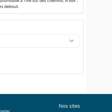
automobile à 75% sur des chemins. A voir :
es debout.
Nos sites
letter