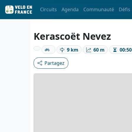
Circuits
Agenda
Communauté
Défis
Kerascoët Nevez
9 km
60 m
00:50
Partagez