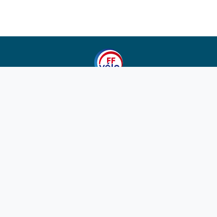
1923-2026
© Fédération française de cyclotourisme
Liens utiles
Cotation des circuits
Chercher sur le site
Nous contacter
Mentions légales
Plan du site
Nous suivre