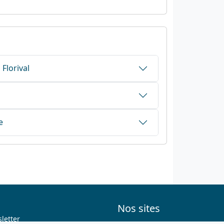
Florival
e
Nos sites
letter