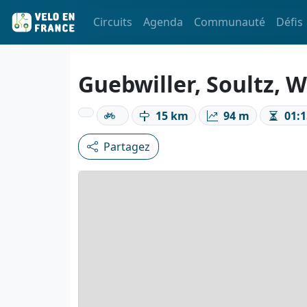
Circuits
Agenda
Communauté
Défis
Guebwiller, Soultz,
15 km
94 m
01:1
Partagez