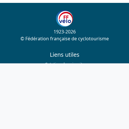
1923-2026
© Fédération française de cyclotourisme
Liens utiles
Cotation des circuits
Chercher sur le site
Nous contacter
Mentions légales
Plan du site
Nous suivre
S'abonner à la newsletter
Facebook
Twitter