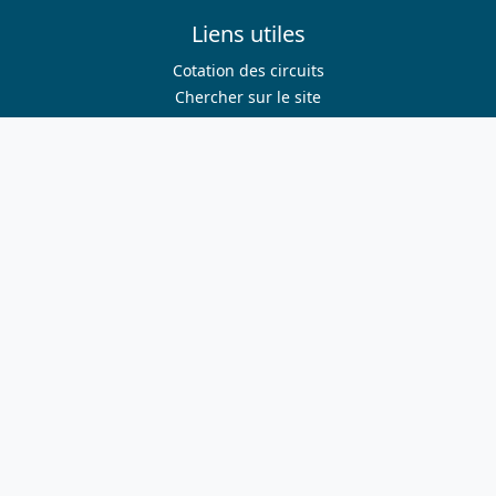
Liens utiles
Cotation des circuits
Chercher sur le site
Nous contacter
Mentions légales
Plan du site
Nous suivre
S'abonner à la newsletter
Facebook
Twitter
Instagram
Youtube
Nos sites
ffvelo.fr
boutique.ffvelo.fr
cyclotourisme-mag.com