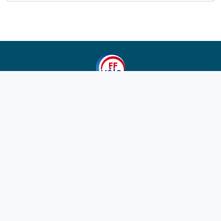
1923-2026
© Fédération française de cyclotourisme
Liens utiles
Cotation des circuits
Chercher sur le site
Nous contacter
Mentions légales
Plan du site
Nous suivre