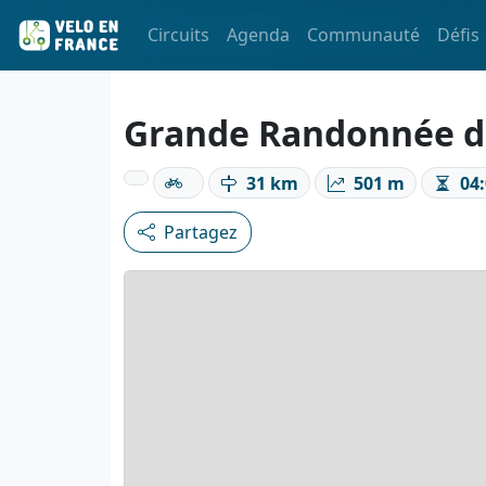
Circuits
Agenda
Communauté
Défis
Grande Randonnée da
31 km
501 m
04:
Partagez