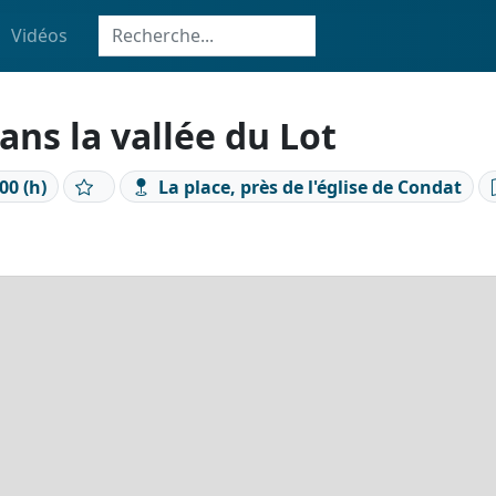
Vidéos
ns la vallée du Lot
00 (h)
La place, près de l'église de Condat