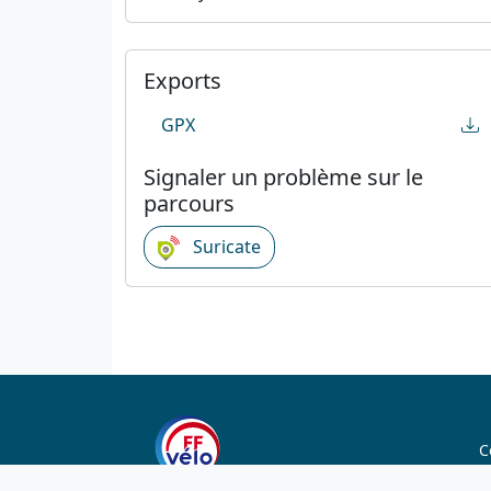
Exports
GPX
Signaler un problème sur le
parcours
Suricate
C
C