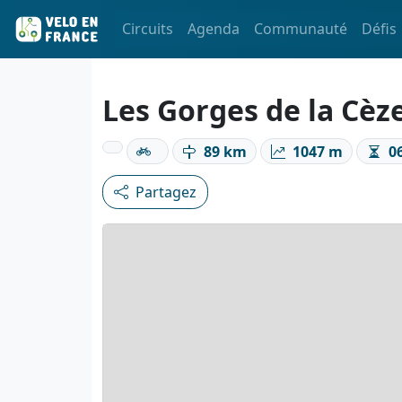
Circuits
Agenda
Communauté
Défis
Les Gorges de la Cèz
89 km
1047 m
06
Partagez