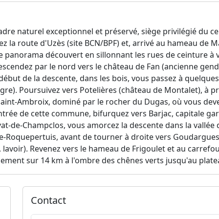
dre naturel exceptionnel et préservé, siège privilégié du c
enez la route d'Uzès (site BCN/BPF) et, arrivé au hameau de M
: le panorama découvert en sillonnant les rues de ceinture
escendez par le nord vers le château de Fan (ancienne genda
 début de la descente, dans les bois, vous passez à quelques
ègre). Poursuivez vers Potelières (château de Montalet), à p
aint-Ambroix, dominé par le rocher du Dugas, où vous deve
l'entrée de cette commune, bifurquez vers Barjac, capitale g
ivat-de-Champclos, vous amorcez la descente dans la vallée d
de-Roquepertuis, avant de tourner à droite vers Goudargues
 lavoir). Revenez vers le hameau de Frigoulet et au carrefou
ement sur 14 km à l'ombre des chênes verts jusqu'au plate
Contact