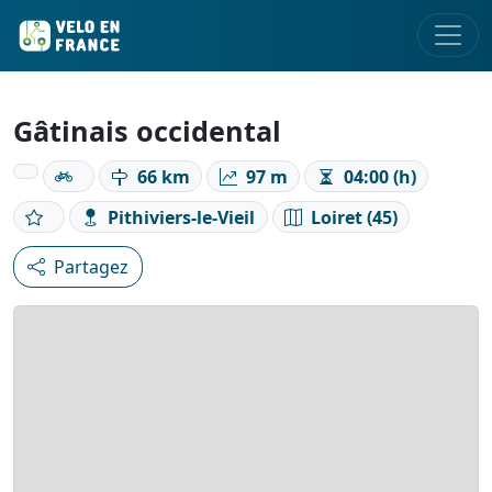
Gâtinais occidental
66 km
97 m
04:00 (h)
Pithiviers-le-Vieil
Loiret (45)
Partagez