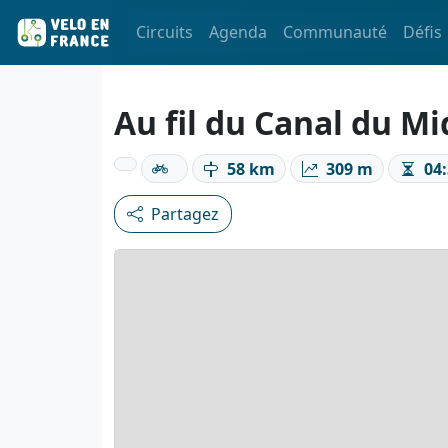
Circuits
Agenda
Communauté
Défis
Au fil du Canal du Mi
58 km
309 m
04:
Partagez