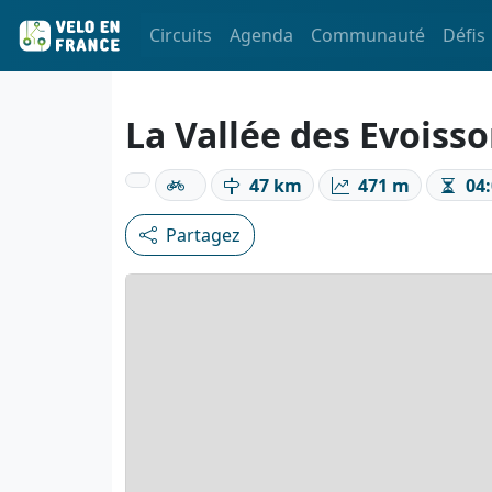
Circuits
Agenda
Communauté
Défis
La Vallée des Evoisso
47 km
471 m
04:
Partagez