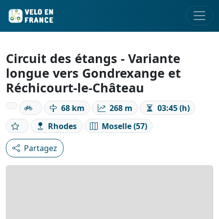
Circuit des étangs - Variante
longue vers Gondrexange et
Réchicourt-le-Château
68 km
268 m
03:45 (h)
Rhodes
Moselle (57)
Partagez