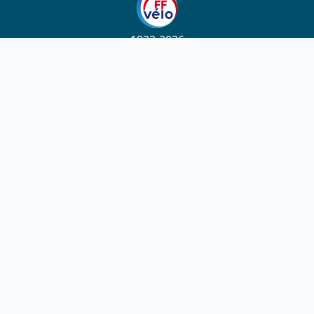
1923-2026
© Fédération française de cyclotourisme
Liens utiles
Cotation des circuits
Chercher sur le site
Nous contacter
Mentions légales
Plan du site
Nous suivre
S'abonner à la newsletter
Facebook
Twitter
Instagram
Youtube