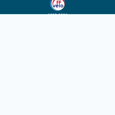
1923-2026
© Fédération française de cyclotourisme
Liens utiles
Cotation des circuits
Chercher sur le site
Nous contacter
Mentions légales
Plan du site
Nous suivre
S'abonner à la newsletter
Facebook
Twitter
Instagram
Youtube