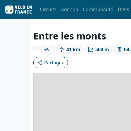
Circuits
Agenda
Communauté
Défis
Entre les monts
41 km
500 m
04:
Partagez